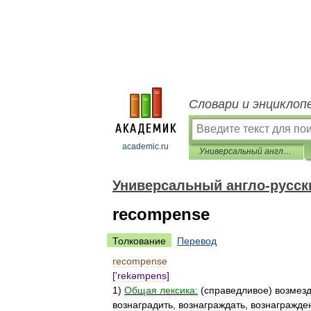
Словари и энциклоп
academic.ru
Универсальный англо-русский словарь
Универсальный англо-русск
recompense
Толкование
Перевод
recompense
['
rekəmpens
]
1
)
Общая
лексика:
(
справедливое
)
возмез
вознаградить
,
вознаграждать
,
вознагражде