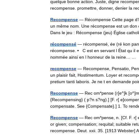
quelque bonne action. Juste, digne recompen
recompense. promettre, donner, denier l
Recompense
— Récompense Cette page d’hom
un même nom. Une récompense est un don que
Dans le jeu : Récompense (jeu) Église cat
récompensé
— récompensé, ée (ré kon pan 
récompense. • C est en servant l État qu il 
nommée ainsi en l honneur de la reine… 
recompense
— Recompense, Pensatio, Pens
un plaisir fait, Hostimentum. Loyer et recomp
pretium tanti laboris. Je ne t en demande p
Recompense
— Rec om*pense (r[e^]k [o^]m*p[
{Recompensing} ( p?n s?ng).] [F. r[ e]compen
compensate. See {Compensate}.] 1. To re
Recompense
— Rec om*pense, n. [Cf. F. r[ 
or given; compensation; requital; suitable r
recompense. Deut. xxii. 35. [1913 Webste