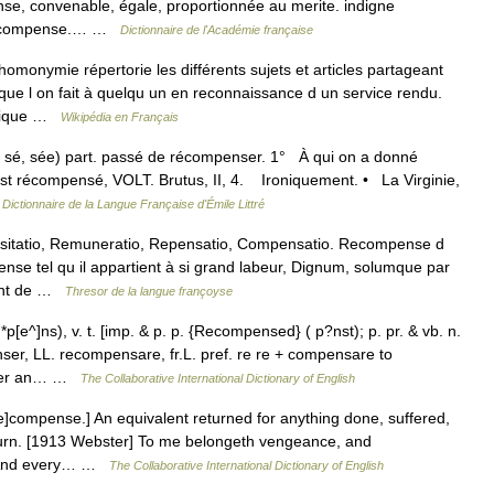
se, convenable, égale, proportionnée au merite. indigne
a recompense.… …
Dictionnaire de l'Académie française
onymie répertorie les différents sujets et articles partageant
 l on fait à quelqu un en reconnaissance d un service rendu.
holique …
Wikipédia en Français
sé, sée) part. passé de récompenser. 1° À qui on a donné
est récompensé, VOLT. Brutus, II, 4. Ironiquement. • La Virginie,
…
Dictionnaire de la Langue Française d'Émile Littré
itatio, Remuneratio, Repensatio, Compensatio. Recompense d
ense tel qu il appartient à si grand labeur, Dignum, solumque par
oint de …
Thresor de la langue françoyse
e^]ns), v. t. [imp. & p. p. {Recompensed} ( p?nst); p. pr. & vb. n.
ser, LL. recompensare, fr.L. pref. re re + compensare to
nder an… …
The Collaborative International Dictionary of English
e]compense.] An equivalent returned for anything done, suffered,
eturn. [1913 Webster] To me belongeth vengeance, and
r] And every… …
The Collaborative International Dictionary of English