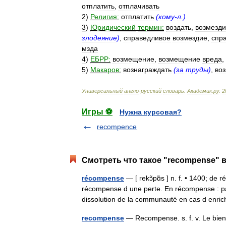
отплатить
,
отплачивать
2
)
Религия:
отплатить
(
кому
-
л
.)
3
)
Юридический
термин:
воздать
,
возмезд
злодеяние
)
,
справедливое
возмездие
,
спр
мзда
4
)
ЕБРР:
возмещение
,
возмещение
вреда
,
5
)
Макаров:
вознаграждать
(
за
труды
)
,
во
Универсальный
англо
-
русский
словарь
.
Академик
.
ру
.
2
Игры ⚽
Нужна курсовая?
recompence
Смотреть что такое "recompense" в
récompense
— [ rekɔ̃pɑ̃s ] n. f. • 1400; 
récompense d une perte. En récompense : par
dissolution de la communauté en cas d enr
recompense
— Recompense. s. f. v. Le bien