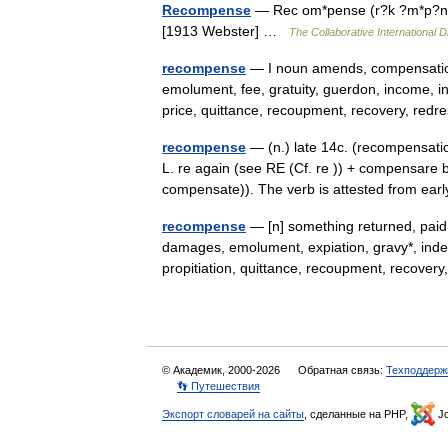
Recompense
— Rec om*pense (r?k ?m*p?ns),
[1913 Webster] …
The Collaborative International D
recompense
— I noun amends, compensation
emolument, fee, gratuity, guerdon, income, 
price, quittance, recoupment, recovery, re
recompense
— (n.) late 14c. (recompensati
L. re again (see RE (Cf. re )) + compensare
compensate)). The verb is attested from e
recompense
— [n] something returned, paid
damages, emolument, expiation, gravy*, inde
propitiation, quittance, recoupment, recov
© Академик, 2000-2026
Обратная связь:
Техподдерж
👣 Путешествия
Экспорт словарей на сайты
, сделанные на PHP,
Jo