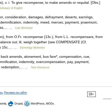
 v. i. To give recompense; to make amends or requital. [Obs.]
ictionary of English
, consideration, damages, defrayment, deserts, earnings,
indemnification, indemnity, meed, merces, payment, praemium,
dress,… …
Law dictionary
on), from O.Fr. recompense (13c.), from L.L. recompensare, from
 balance out, lit. weigh together (see COMPENSATE (Cf.
arly 15c.… …
Etymology dictionary
 back amends, atonement, bus fare*, compensation, cue,
mnification, indemnity, overcompensation, pay, payment,
ery, redemption,… …
New thesaurus
ка
,
Реклама на сайте
18+
omla,
Drupal,
WordPress, MODx.