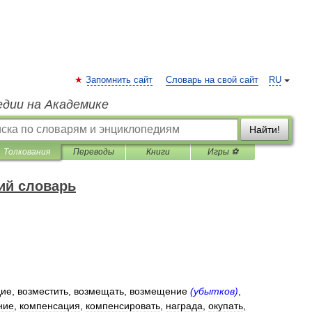
Запомнить сайт
Словарь на свой сайт
RU
едии на Академике
Найти!
Толкования
Переводы
Книги
Игры ⚽
ий словарь
дие
,
возместить
,
возмещать
,
возмещение
(
убытков
)
,
ние
,
компенсация
,
компенсировать
,
награда
,
окупать
,