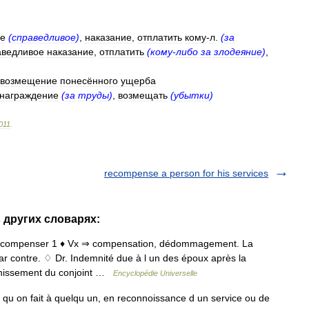
ие
(
справедливое
)
,
наказание
,
отплатить
кому
-
л
.
(
за
аведливое
наказание
,
отплатить
(
кому
-
либо
за
злодеяние
)
,
возмещение
понесённого
ущерба
знаграждение
(
за
труды
)
,
возмещать
(
убытки
)
011
.
recompense a person for his services
 других словарях:
de récompenser 1 ♦ Vx ⇒ compensation, dédommagement. La
 contre. ♢ Dr. Indemnité due à l un des époux après la
ichissement du conjoint …
Encyclopédie Universelle
 qu on fait à quelqu un, en reconnoissance d un service ou de